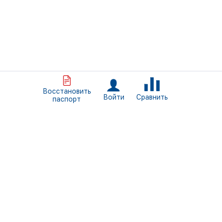
Восстановить
Сравнить
Войти
паспорт
+7 (812) 309-46-34
Пн. - Пт. 09:00 — 18:00
Санкт-Петербург, ул. Трефолева, д.2, литер БН
info@normais.ru