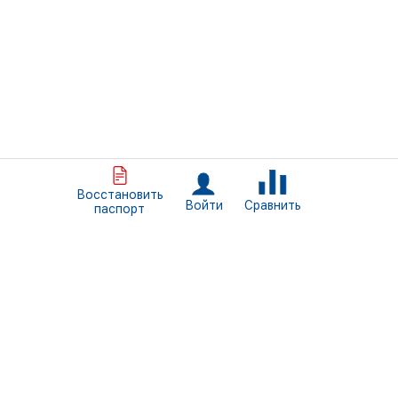
Восстановить
Сравнить
Войти
паспорт
+7 (812) 309-46-34
Пн. - Пт. 09:00 — 18:00
Санкт-Петербург, ул. Трефолева, д.2, литер БН