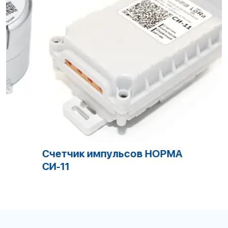
Счетчик импульсов НОРМА
Б
СИ-11
Б