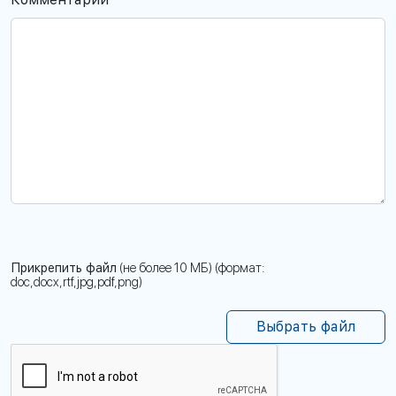
Прикрепить файл
(не более 10 МБ) (формат:
doc,docx,rtf,jpg,pdf,png)
Выбрать файл