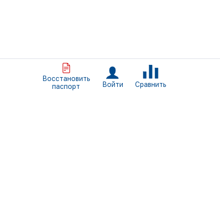
Восстановить
Сравнить
Войти
паспорт
+7 (812) 309-46-34
Пн. - Пт. 09:00 — 18:00
Санкт-Петербург, ул. Трефолева, д.2, литер БН
info@normais.ru