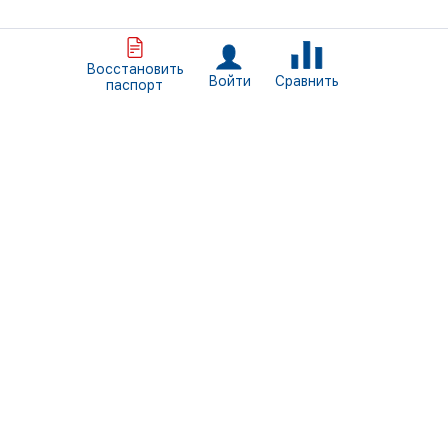
Восстановить
Сравнить
Войти
паспорт
+7 (812) 309-46-34
Пн. - Пт. 09:00 — 18:00
Санкт-Петербург, ул. Трефолева, д.2, литер БН
info@normais.ru