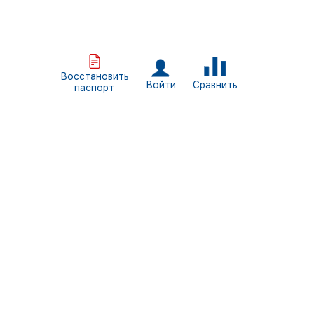
Восстановить
Сравнить
Войти
паспорт
+7 (812) 309-46-34
Пн. - Пт. 09:00 — 18:00
Санкт-Петербург, ул. Трефолева, д.2, литер БН
info@normais.ru