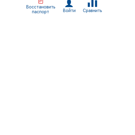
Восстановить
Сравнить
Войти
паспорт
+7 (812) 309-46-34
Пн. - Пт. 09:00 — 18:00
Санкт-Петербург, ул. Трефолева, д.2, литер БН
info@normais.ru
Продукция